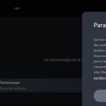
Para
Sur les
des coo
établir 
Vous ave
La technologie et la créativité no
parmi l
consent
site. Po
sur les 
Technologie
Tous les articles