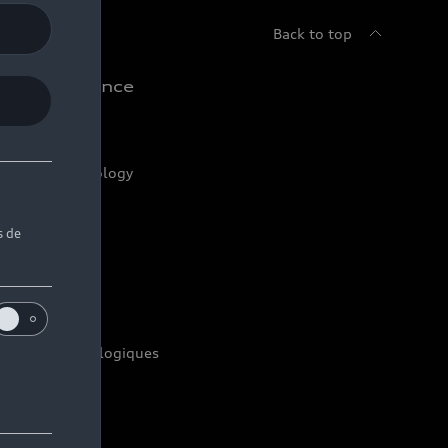
Back to top
udi Expérience
riven by Technology
iven by Golf
s de
iven by Art
udi Sport
udi quattro
toriels technologiques