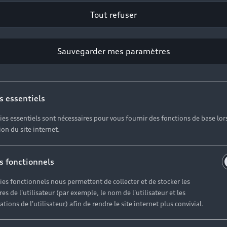
Tout refuser
Services
A
Sauvegarder mes paramètres
Service après-vente
Garantie
D
s essentiels
Campagne de rappel Airbag Takata
Dr
ies essentiels sont nécessaires pour vous fournir des fonctions de base lor
TCO : La valeur d'une voiture ne se résume pas à son
Dr
tion du site internet.
prix
A
A
s fonctionnels
Tu
ies fonctionnels nous permettent de collecter et de stocker les
es de l'utilisateur (par exemple, le nom de l'utilisateur et les
tions de l'utilisateur) afin de rendre le site internet plus convivial.