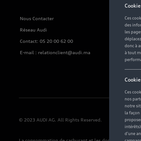
Cookie
Ces cook
Nous Contacter
des info
Réseau Audi
les page
déplacez 
Contact: 05 20 00 62 00
donc à a
E-mail : relationclient@audi.ma
à tout m
perform
Cookie
Ces cook
nos part
notre si
la façon
Mentions lé
© 2023 AUDI AG. All Rights Reserved.
proposer
intérêts
d'une an
La consommation de carburant et les données d'émissio
campagne