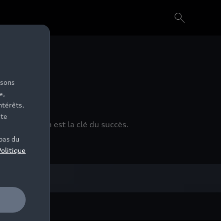
isons
e,
ntérêts.
ite
 L'innovation est la clé du succès.
bas du
Politique