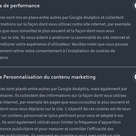
s de performance
ies sont mis en place entre autres par Google Analytics et collectent
rmations sur la façon dont vous utilisez notre site internet, par exemple
s que vous consultez le plus souvent et la façon dont vous vous
sur le site. Ils nous aident à améliorer la convivialité du site internet et
méliorer votre expérience d'utilisateur. Veuillez noter que vous pouvez
oment retirer votre consentement à l'installation de cookies de
ance.
s Personnalisation du contenu marketing
ies sont placés entre autres par Google Analytics, mais également par
enaires. Ils collectent des informations sur la façon dont vous utilisez
te internet, par exemple les pages que vous consultez le plus souvent et
 dont vous vous déplacez sur le site. L'objectif de ces cookies est de vous
gales
Politique de confidentialité
Politique des cookies
Par
 un contenu personnalisé (plus pertinent pour vous et adapté à vos
). Ils sont également utilisés pour limiter la fréquence d'apparition
nonce publicitaire et pour mesurer et contrôler l'efficacité des
n spécifiées ont été déterminées conformément aux procédures de
s publicitaires. Ils prennent en compte si vous avez visité un site