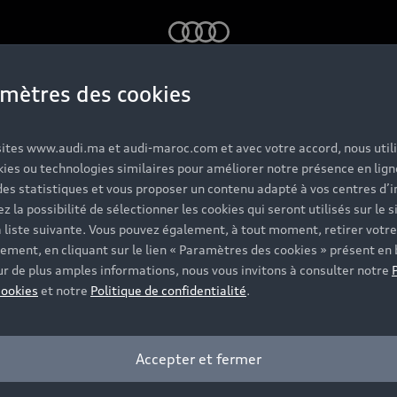
Audi
mètres des cookies
Technologie
 sites www.audi.ma et audi-maroc.com et avec votre accord, nous util
kies ou technologies similaires pour améliorer notre présence en lign
des statistiques et vous proposer un contenu adapté à vos centres d’i
z la possibilité de sélectionner les cookies qui seront utilisés sur le s
us permettent de créer des choses nouvelles et meilleures.
a liste suivante. Vous pouvez également, à tout moment, retirer votre
ement, en cliquant sur le lien « Paramètres des cookies » présent en 
ur de plus amples informations, nous vous invitons à consulter notre
cookies
et notre
Politique de confidentialité
.
Accepter et fermer