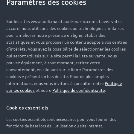
Paramètres des cookies
Sur les sites www.audi.ma et audi-maroc.com et avec votre
Back to top
accord, nous utilisons des cookies ou technologies similaires
pour améliorer notre présence en ligne, établir des
Modèles
statistiques et vous proposer un contenu adapté à vos centres
d’intérêts. Vous avez la possibilité de sélectionner les cookies
qui seront utilisés sur le site parmi la liste suivante. Vous
Services
pouvez également, à tout moment, retirer votre
Tous les modèles
consentement, en cliquant sur le lien « Paramètres des
Audi Expérience
Service après-vente
cookies » présent en bas du site. Pour de plus amples
Électromobilité
informations, nous vous invitons à consulter notre
Politique
Garantie
sur les cookies
et notre
Politique de confidentialité
.
Contact
Campagne de rappel Airbag Takata
Driven by Technology
Cookies essentiels
TCO : La valeur d'une voiture ne se résume pas à son
Driven by Golf
Nous Contacter
prix
Les cookies essentiels sont nécessaires pour vous fournir des
Driven by Art
fonctions de base lors de l'utilisation du site internet.
Réseau Audi