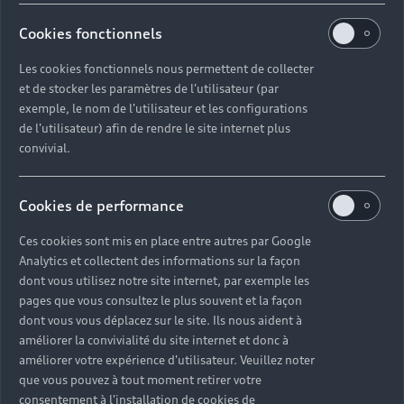
Audi Sport
© 2023 AUDI AG. All Rights Reserved.
Contact: 05 20 00 62 00
Cookies fonctionnels
Audi quattro
Mentions légales
Politique de confidentialité
E-mail : relationclient@audi.ma
Les cookies fonctionnels nous permettent de collecter
Politique des cookies
Paramètres des cookies
Tutoriels technologiques
et de stocker les paramètres de l'utilisateur (par
Label pneumatique UE
exemple, le nom de l'utilisateur et les configurations
de l'utilisateur) afin de rendre le site internet plus
convivial.
La consommation de carburant et les données
d'émission spécifiées ont été déterminées
conformément aux procédures de mesure prescrites par
Cookies de performance
la loi. Depuis le 1er septembre 2017, certains véhicules
Ces cookies sont mis en place entre autres par Google
neufs sont déjà en cours de réception selon la
Analytics et collectent des informations sur la façon
procédure d'essai mondiale harmonisée pour les
dont vous utilisez notre site internet, par exemple les
véhicules légers (WLTP), une procédure d'essai plus
pages que vous consultez le plus souvent et la façon
réaliste pour mesurer la consommation de carburant et
dont vous vous déplacez sur le site. Ils nous aident à
les émissions de CO2. À partir du 1er septembre 2018,
améliorer la convivialité du site internet et donc à
le nouveau cycle de conduite européen (NEDC) sera
améliorer votre expérience d'utilisateur. Veuillez noter
remplacé par le WLTP par étapes. En raison des
que vous pouvez à tout moment retirer votre
conditions d'essai plus réalistes, la consommation de
consentement à l'installation de cookies de