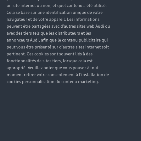
installation, que chaque carrosserie traverse deux fois.
un site internet ou non, et quel contenu a été utilisé.
D’où le nom de double fixation », explique Christoph
Cela se base sur une identification unique de votre
Steinbauer, Directeur de carrosserie. « Les panneaux
navigateur et de votre appareil. Les informations
latéraux intérieurs sont assemblés au cours d’une
peuvent être partagées avec d'autres sites web Audi ou
première étape, puis les panneaux extérieurs lors d’une
avec des tiers tels que les distributeurs et les
seconde étape. Au cours de cette procédure, dix robots
annonceurs Audi, afin que le contenu publicitaire qui
équipés de 32 outils procèdent aux jointures et fixations
peut vous être présenté sur d'autres sites internet soit
de la carrosserie. Les outils sont échangés
pertinent. Ces cookies sont souvent liés à des
automatiquement entre les deux passages, et même
fonctionnalités de sites tiers, lorsque cela est
approprié. Veuillez noter que vous pouvez à tout
pendant les étapes de travail. »
moment retirer votre consentement à l'installation de
cookies personnalisation du contenu marketing.