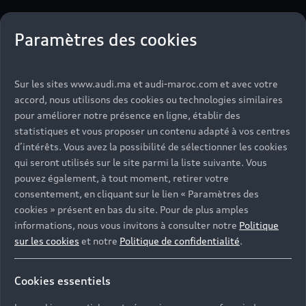
“
Produire une voiture
Paramètres des cookies
reste un travail
artisanal et nos
Sur les sites www.audi.ma et audi-maroc.com et avec votre
collaborateurs
accord, nous utilisons des cookies ou technologies similaires
pour améliorer notre présence en ligne, établir des
l’accomplissent avec
statistiques et vous proposer un contenu adapté à vos centres
d’intérêts. Vous avez la possibilité de sélectionner les cookies
un grand amour du
qui seront utilisés sur le site parmi la liste suivante. Vous
pouvez également, à tout moment, retirer votre
détail.
”
consentement, en cliquant sur le lien « Paramètres des
cookies » présent en bas du site. Pour de plus amples
informations, nous vous invitons à consulter notre
Politique
Wolfgang Schanz, Directeur de production du
sur les cookies
et notre
Politique de confidentialité
.
site Audi Böllinger Höfe
Cookies essentiels