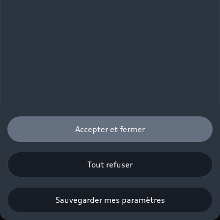
Audi e-tron GT quattro
Audi e-tron GT quattro: Consommation électrique (cycle mixte*) en
kWh/100 km: 21,6–19,6
Émissions de CO₂ (cycle mixte*) en g/km: 0
Plages de consommation de carburant/électrique et émissions de CO₂
en fonction de l'équipement du véhicule sélectionné.
Seules les données de consommation et d'émissions conformes à la
norme WLTP (et non NEDC) sont disponibles pour le véhicule.
Accepter et fermer
Tout refuser
Pour les trajets courts, privilégiez la marche ou le vélo.
Au quotidien, prenez les transports en commun.
Pensez à covoiturer.
Sauvegarder mes paramètres
#SeDéplacerMoinsPolluer