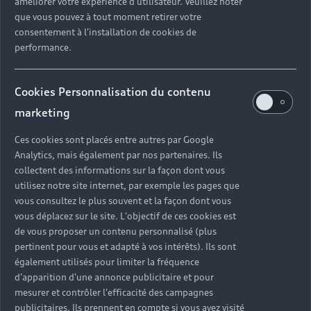
améliorer votre expérience d'utilisateur. Veuillez noter
que vous pouvez à tout moment retirer votre
consentement à l'installation de cookies de
À Böllinger Höfe, la priorité absolue est la production de
performance.
véhicules de haute qualité et de précision. Chaque
processus et chaque geste s’inscrivent dans cette
intention. La construction des carrosseries est l’un des
Cookies Personnalisation du contenu
domaines qui illustre la parfaite symbiose entre savoir-
marketing
faire artisanal et technologie moderne. Différents
procédés d’assemblage sont utilisés : la soudure par
Ces cookies sont placés entre autres par Google
résistance par points, le vissage, le rivetage ou encore le
Analytics, mais également par nos partenaires. Ils
collage. Au cœur de ce processus se trouve un immense
collectent des informations sur la façon dont vous
dispositif d’assemblage : la double fixation.
utilisez notre site internet, par exemple les pages que
vous consultez le plus souvent et la façon dont vous
« Un robot assemble les grands composants de la
vous déplacez sur le site. L'objectif de ces cookies est
carrosserie et définit ainsi sa géométrie. Dans la
de vous proposer un contenu personnalisé (plus
construction de carrosserie standard, les installations de
pertinent pour vous et adapté à vos intérêts). Ils sont
fixation sont généralement utilisées en deux étapes
également utilisés pour limiter la fréquence
d'apparition d'une annonce publicitaire et pour
successives. À Böllinger Höfe, nous sommes parvenus à
mesurer et contrôler l'efficacité des campagnes
réunir ces deux étapes sur une seule et même
publicitaires. Ils prennent en compte si vous avez visité