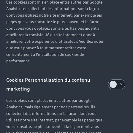
Ces cookies sont mis en place entre autres par Google
L’aventure entrepreneuriale de cet homme de
Analytics et collectent des informations sur la façon
39 ans a démarré en 2009 avec le lancement de
dont vous utilisez notre site internet, par exemple les
pages que vous consultez le plus souvent et la façon
sa start-up de fitness Runtastic qu'il a fondée
dont vous vous déplacez sur le site. Ils nous aident à
avec trois autres étudiants.
améliorer la convivialité du site internet et donc à
améliorer votre expérience d'utilisateur. Veuillez noter
que vous pouvez à tout moment retirer votre
consentement à l'installation de cookies de
performance.
Cookies Personnalisation du contenu
marketing
Ces cookies sont placés entre autres par Google
Analytics, mais également par nos partenaires. Ils
collectent des informations sur la façon dont vous
utilisez notre site internet, par exemple les pages que
vous consultez le plus souvent et la façon dont vous