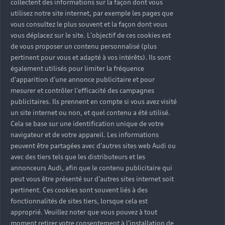
collectent des informations sur la façon dont vous
Services
utilisez notre site internet, par exemple les pages que
vous consultez le plus souvent et la façon dont vous
Tous les modèles
vous déplacez sur le site. L'objectif de ces cookies est
Audi Expérience
Service après-vente
Électromobilité
de vous proposer un contenu personnalisé (plus
pertinent pour vous et adapté à vos intérêts). Ils sont
Garantie
Contact
également utilisés pour limiter la fréquence
d'apparition d'une annonce publicitaire et pour
Campagne de rappel Airbag Takata
Driven by Technology
mesurer et contrôler l'efficacité des campagnes
publicitaires. Ils prennent en compte si vous avez visité
TCO : La valeur d'une voiture ne se résume pas à son
Driven by Golf
Nous Contacter
un site internet ou non, et quel contenu a été utilisé.
prix
Driven by Art
Cela se base sur une identification unique de votre
Réseau Audi
navigateur et de votre appareil. Les informations
Audi Sport
peuvent être partagées avec d'autres sites web Audi ou
© 2023 AUDI AG. All Rights Reserved.
Contact: 05 20 00 62 00
avec des tiers tels que les distributeurs et les
Audi quattro
annonceurs Audi, afin que le contenu publicitaire qui
Mentions légales
Politique de confidentialité
E-mail : relationclient@audi.ma
peut vous être présenté sur d'autres sites internet soit
Politique des cookies
Paramètres des cookies
Tutoriels technologiques
pertinent. Ces cookies sont souvent liés à des
Label pneumatique UE
fonctionnalités de sites tiers, lorsque cela est
approprié. Veuillez noter que vous pouvez à tout
moment retirer votre consentement à l'installation de