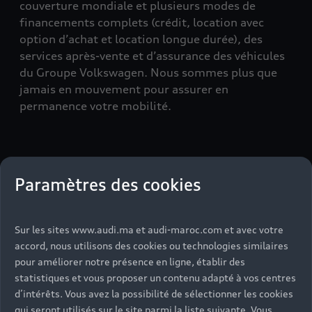
couverture mondiale et plusieurs modes de
financements complets (crédit, location avec
option d’achat et location longue durée), des
services après-vente et d’assurance des véhicules
du Groupe Volkswagen. Nous sommes plus que
jamais en mouvement pour assurer en
permanence votre mobilité.
Table
Paramètres des cookies
Formules de financement
Particuliers
Sur les sites www.audi.ma et audi-maroc.com et avec votre
accord, nous utilisons des cookies ou technologies similaires
Professionnels
pour améliorer notre présence en ligne, établir des
statistiques et vous proposer un contenu adapté à vos centres
d’intérêts. Vous avez la possibilité de sélectionner les cookies
Crédit classique
qui seront utilisés sur le site parmi la liste suivante. Vous