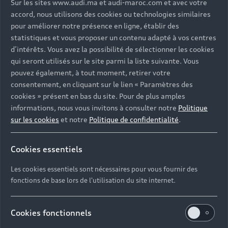
Contact
Sur les sites www.audi.ma et audi-maroc.com et avec votre
accord, nous utilisons des cookies ou technologies similaires
Campagne de rappel Airbag Takata
Driven by Technology
pour améliorer notre présence en ligne, établir des
TCO : La valeur d'une voiture ne se résume pas à son
Driven by Golf
statistiques et vous proposer un contenu adapté à vos centres
Nous Contacter
prix
d’intérêts. Vous avez la possibilité de sélectionner les cookies
Driven by Art
qui seront utilisés sur le site parmi la liste suivante. Vous
Réseau Audi
pouvez également, à tout moment, retirer votre
Audi Sport
© 2023 AUDI AG. All Rights Reserved.
consentement, en cliquant sur le lien « Paramètres des
Contact: 05 20 00 62 00
cookies » présent en bas du site. Pour de plus amples
Audi quattro
Mentions légales
Politique de confidentialité
E-mail : relationclient@audi.ma
informations, nous vous invitons à consulter notre
Politique
Politique des cookies
Paramètres des cookies
Tutoriels technologiques
sur les cookies
et notre
Politique de confidentialité
.
Label pneumatique UE
Cookies essentiels
La consommation de carburant et les données
Les cookies essentiels sont nécessaires pour vous fournir des
d'émission spécifiées ont été déterminées
fonctions de base lors de l'utilisation du site internet.
conformément aux procédures de mesure prescrites par
la loi. Depuis le 1er septembre 2017, certains véhicules
Cookies fonctionnels
neufs sont déjà en cours de réception selon la
procédure d'essai mondiale harmonisée pour les