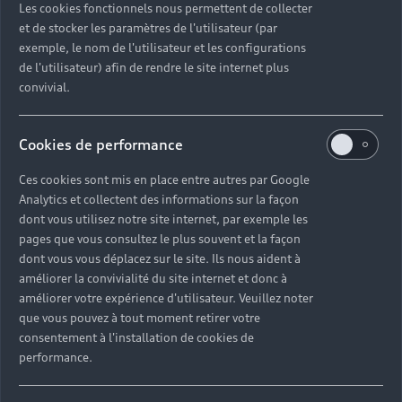
Les cookies fonctionnels nous permettent de collecter
véhicules légers (WLTP), une procédure d'essai plus
et de stocker les paramètres de l'utilisateur (par
réaliste pour mesurer la consommation de carburant et
exemple, le nom de l'utilisateur et les configurations
les émissions de CO2. À partir du 1er septembre 2018,
de l'utilisateur) afin de rendre le site internet plus
le nouveau cycle de conduite européen (NEDC) sera
convivial.
remplacé par le WLTP par étapes. En raison des
conditions d'essai plus réalistes, la consommation de
Cookies de performance
carburant et les émissions de CO2 mesurées selon le
WLTP seront, dans de nombreux cas, supérieures à
Ces cookies sont mis en place entre autres par Google
celles mesurées selon le NEDC. Par conséquent,
Analytics et collectent des informations sur la façon
l'utilisation des valeurs d'émission de CO2 mesurées
dont vous utilisez notre site internet, par exemple les
selon WLTP pour la taxation des véhicules à partir du
pages que vous consultez le plus souvent et la façon
1er septembre 2018 peut également entraîner des
dont vous vous déplacez sur le site. Ils nous aident à
changements à cet égard.
améliorer la convivialité du site internet et donc à
améliorer votre expérience d'utilisateur. Veuillez noter
Actuellement, la loi nous oblige toujours à indiquer les
que vous pouvez à tout moment retirer votre
consentement à l'installation de cookies de
chiffres NEDC. Dans le cas des véhicules neufs qui ont
performance.
été réceptionnés selon le WLTP, les chiffres NEDC sont
dérivés des données WLTP. Il est possible de spécifier