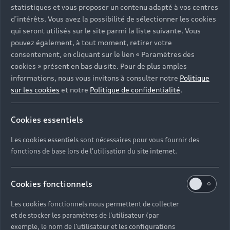
statistiques et vous proposer un contenu adapté à vos centres
d’intérêts. Vous avez la possibilité de sélectionner les cookies
qui seront utilisés sur le site parmi la liste suivante. Vous
pouvez également, à tout moment, retirer votre
consentement, en cliquant sur le lien « Paramètres des
cookies » présent en bas du site. Pour de plus amples
informations, nous vous invitons à consulter notre
Politique
sur les cookies
et notre
Politique de confidentialité
.
Cookies essentiels
Les cookies essentiels sont nécessaires pour vous fournir des
Rainer Denninger travaille chez Audi depuis plus
fonctions de base lors de l'utilisation du site internet.
de 30 ans. Durant cette période, il a occupé de
nombreux postes et conduit plusieurs modèles
Audi différents.
Cookies fonctionnels
Les cookies fonctionnels nous permettent de collecter
et de stocker les paramètres de l'utilisateur (par
exemple, le nom de l'utilisateur et les configurations