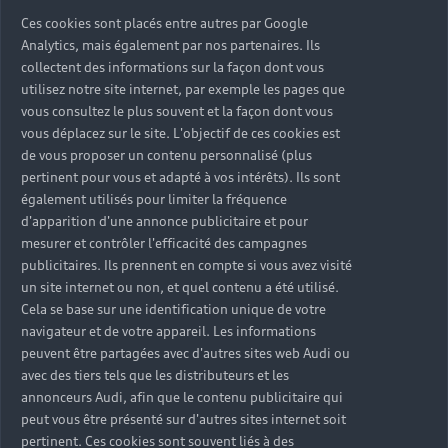
Ces cookies sont placés entre autres par Google
Analytics, mais également par nos partenaires. Ils
collectent des informations sur la façon dont vous
utilisez notre site internet, par exemple les pages que
vous consultez le plus souvent et la façon dont vous
vous déplacez sur le site. L'objectif de ces cookies est
de vous proposer un contenu personnalisé (plus
L'Audi Smartphone Interface¹ connecte votre
pertinent pour vous et adapté à vos intérêts). Ils sont
téléphone mobile iOS ou Android à l’écran MMI de
également utilisés pour limiter la fréquence
votre véhicule via USB ou sans fil, via Bluetooth,
d'apparition d'une annonce publicitaire et pour
et vous permet de recharger la batterie de votre
mesurer et contrôler l'efficacité des campagnes
smartphone par induction (à condition que votre
publicitaires. Ils prennent en compte si vous avez visité
Audi soit équipée de cette fonctionnalité).
un site internet ou non, et quel contenu a été utilisé.
Cela se base sur une identification unique de votre
navigateur et de votre appareil. Les informations
peuvent être partagées avec d'autres sites web Audi ou
avec des tiers tels que les distributeurs et les
annonceurs Audi, afin que le contenu publicitaire qui
L’Audi Smartphone Interface
peut vous être présenté sur d'autres sites internet soit
pertinent. Ces cookies sont souvent liés à des