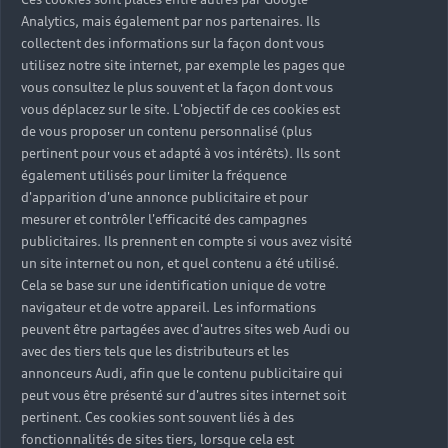
Analytics, mais également par nos partenaires. Ils
En mode « Grand Touring », lorsque tous les éléments de
collectent des informations sur la façon dont vous
commande ont disparu, l'habitacle devient un espace
utilisez notre site internet, par exemple les pages que
lumineux et spacieux doté d'un design qui redéfinit le
vous consultez le plus souvent et la façon dont vous
luxe contemporain. Les fauteuils confortables sont
vous déplacez sur le site. L'objectif de ces cookies est
imprégnés de l'élégance visuelle d'un mobilier design,
de vous proposer un contenu personnalisé (plus
tout en remplissant parfaitement leur fonction de sièges
pertinent pour vous et adapté à vos intérêts). Ils sont
de voiture grâce à des soutiens latéraux et des
également utilisés pour limiter la fréquence
fonctionnalités de sécurité inclus. Grâce à leur
d'apparition d'une annonce publicitaire et pour
positionnement mobile dans l'habitacle, ils offrent une
mesurer et contrôler l'efficacité des campagnes
grande liberté de mouvement et un espace généreux
publicitaires. Ils prennent en compte si vous avez visité
un site internet ou non, et quel contenu a été utilisé.
pour les jambes.
Cela se base sur une identification unique de votre
En mode de conduite automatisée⁴ « Grand Touring »,
navigateur et de votre appareil. Les informations
les passagers ont le choix entre détente à ciel ouvert,
peuvent être partagées avec d'autres sites web Audi ou
avec des tiers tels que les distributeurs et les
plaisir de profiter du paysage et du vent, ou encore
annonceurs Audi, afin que le contenu publicitaire qui
systèmes d'infodivertissement. Les grandes surfaces
peut vous être présenté sur d'autres sites internet soit
tactiles sur le tablier du poste de conduite et dans la
pertinent. Ces cookies sont souvent liés à des
partie supérieure de la console centrale permettent
fonctionnalités de sites tiers, lorsque cela est