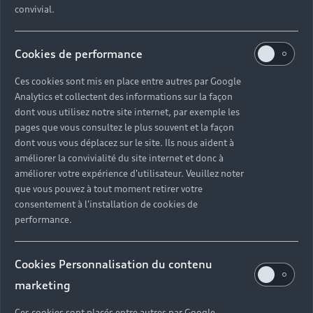
convivial.
permet de passer d'une
expérience « Sport » à une
Cookies de performance
expérience « Grand Touring ».
Ces cookies sont mis en place entre autres par Google
Analytics et collectent des informations sur la façon
dont vous utilisez notre site internet, par exemple les
L'intérieur de ce véhicule de la
pages que vous consultez le plus souvent et la façon
dont vous vous déplacez sur le site. Ils nous aident à
catégorie luxe est un espace
améliorer la convivialité du site internet et donc à
améliorer votre expérience d'utilisateur. Veuillez noter
de découverte
que vous pouvez à tout moment retirer votre
consentement à l'installation de cookies de
L'Audi skysphere concept⁴ a été conçue avec en son
performance.
centre le compartiment passagers pour que l'expérience
des occupants ne soit plus subordonnée aux exigences
Cookies Personnalisation du contenu
techniques. L'intérieur devient alors un espace de
marketing
découverte. En effet, l'Audi skysphere concept4 est
conçue pour la conduite automatisée⁴.
Ces cookies sont placés entre autres par Google