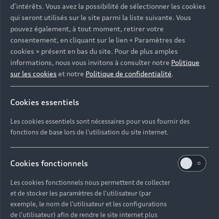
d’intérêts. Vous avez la possibilité de sélectionner les cookies
qui seront utilisés sur le site parmi la liste suivante. Vous
pouvez également, à tout moment, retirer votre
consentement, en cliquant sur le lien « Paramètres des
cookies » présent en bas du site. Pour de plus amples
informations, nous vous invitons à consulter notre
Politique
sur les cookies
et notre
Politique de confidentialité
.
En mode « Sport » avec une longueur de 4,94
Cookies essentiels
mètres (seulement 16 centimètres de plus que
Les cookies essentiels sont nécessaires pour vous fournir des
l'Audi RS 5 Sportback3), l'Audi skysphere
fonctions de base lors de l'utilisation du site internet.
concept¹ devient une voiture de sport agile.
¹Le véhicule présenté ici est un véhicule concept qui n'est pas
Cookies fonctionnels
disponible comme modèle de série.
Les cookies fonctionnels nous permettent de collecter
et de stocker les paramètres de l'utilisateur (par
exemple, le nom de l'utilisateur et les configurations
L'empattement variable
de l'utilisateur) afin de rendre le site internet plus