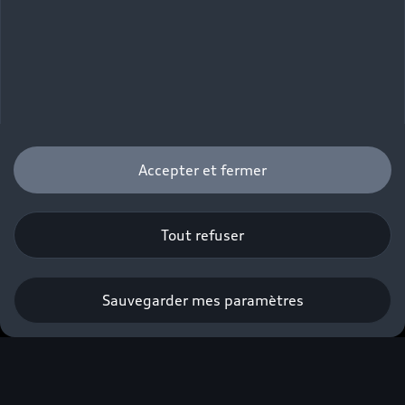
Audi Q8 Sportback e-
Accepter et fermer
tron
Tout refuser
Appelez-moi
Sauvegarder mes paramètres