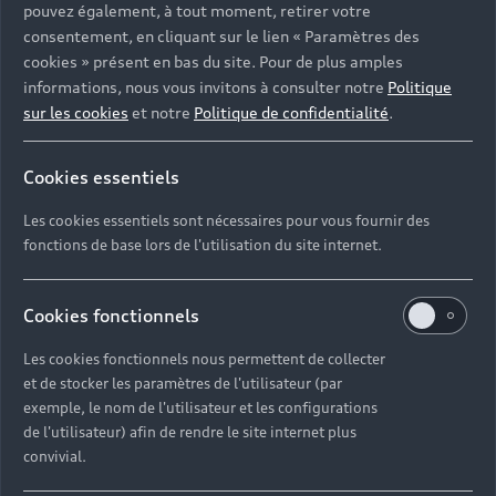
pouvez également, à tout moment, retirer votre
consentement, en cliquant sur le lien « Paramètres des
cookies » présent en bas du site. Pour de plus amples
informations, nous vous invitons à consulter notre
Politique
sur les cookies
et notre
Politique de confidentialité
.
Cookies essentiels
Les cookies essentiels sont nécessaires pour vous fournir des
fonctions de base lors de l'utilisation du site internet.
Cookies fonctionnels
Audi Crédit
Les cookies fonctionnels nous permettent de collecter
et de stocker les paramètres de l'utilisateur (par
Seulement 20% d’apport, 1ère
exemple, le nom de l'utilisateur et les configurations
mensualité en 2021* Audi vous
de l'utilisateur) afin de rendre le site internet plus
convivial.
aide à mieux repartir. <br>