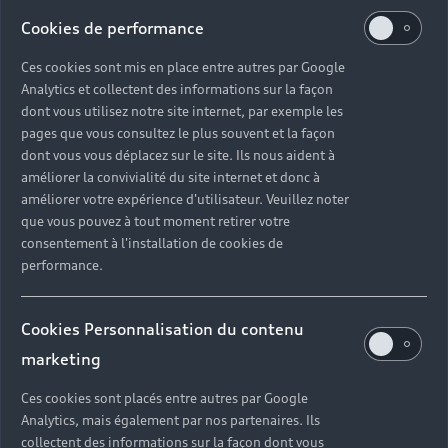
<br>Profitez-en maintenant
Cookies de performance
payez en 2021.<br><br>Différé
Ces cookies sont mis en place entre autres par Google
de 6 mois gratuit. Aucun frais de
Analytics et collectent des informations sur la façon
dossiers. Aucun coût caché.
dont vous utilisez notre site internet, par exemple les
pages que vous consultez le plus souvent et la façon
dont vous vous déplacez sur le site. Ils nous aident à
*A partir de 20% d’apport, durée jusqu’à 60 mois. Offre réservée aux
améliorer la convivialité du site internet et donc à
personnes physiques sous réserve d’acceptation du dossier, offre
améliorer votre expérience d'utilisateur. Veuillez noter
soumise à conditions. Un crédit vous engage et doit être remboursé.
que vous pouvez à tout moment retirer votre
Vérifiez vos capacités de remboursement avant de vous engager.
consentement à l'installation de cookies de
performance.
Back to top
Cookies Personnalisation du contenu
marketing
Modèles
Ces cookies sont placés entre autres par Google
Analytics, mais également par nos partenaires. Ils
Services
collectent des informations sur la façon dont vous