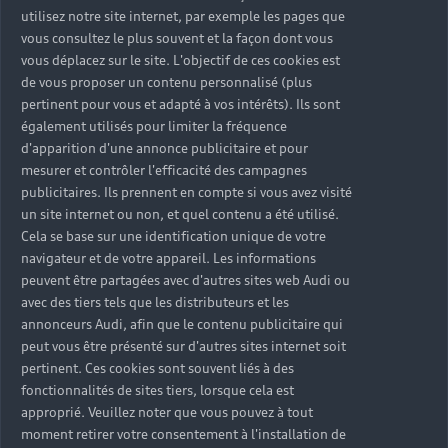
Tous les modèles
utilisez notre site internet, par exemple les pages que
Audi Expérience
vous consultez le plus souvent et la façon dont vous
Service après-vente
Électromobilité
vous déplacez sur le site. L'objectif de ces cookies est
Garantie
de vous proposer un contenu personnalisé (plus
Contact
pertinent pour vous et adapté à vos intérêts). Ils sont
Campagne de rappel Airbag Takata
Driven by Technology
également utilisés pour limiter la fréquence
d'apparition d'une annonce publicitaire et pour
TCO : La valeur d'une voiture ne se résume pas à son
Driven by Golf
mesurer et contrôler l'efficacité des campagnes
Nous Contacter
prix
publicitaires. Ils prennent en compte si vous avez visité
Driven by Art
un site internet ou non, et quel contenu a été utilisé.
Réseau Audi
Cela se base sur une identification unique de votre
Audi Sport
© 2023 AUDI AG. All Rights Reserved.
Contact: 05 20 00 62 00
navigateur et de votre appareil. Les informations
Audi quattro
peuvent être partagées avec d'autres sites web Audi ou
Mentions légales
Politique de confidentialité
E-mail : relationclient@audi.ma
avec des tiers tels que les distributeurs et les
Politique des cookies
Paramètres des cookies
Tutoriels technologiques
annonceurs Audi, afin que le contenu publicitaire qui
Label pneumatique UE
peut vous être présenté sur d'autres sites internet soit
pertinent. Ces cookies sont souvent liés à des
fonctionnalités de sites tiers, lorsque cela est
La consommation de carburant et les données
approprié. Veuillez noter que vous pouvez à tout
d'émission spécifiées ont été déterminées
moment retirer votre consentement à l'installation de