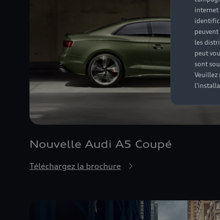
internet
identifi
peuvent 
les dist
peut vou
sont souv
Veuillez
l'instal
Nouvelle Audi A5 Coupé
Téléchargez la brochure