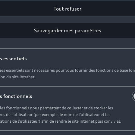
Tout refuser
 design branché et une connectivité fascinante, une techn
faire son choix.<br/>
Sauvegarder mes paramètres
s essentiels
ies essentiels sont nécessaires pour vous fournir des fonctions de base lor
tion du site internet.
s fonctionnels
ies fonctionnels nous permettent de collecter et de stocker les
es de l'utilisateur (par exemple, le nom de l'utilisateur et les
tions de l'utilisateur) afin de rendre le site internet plus convivial.