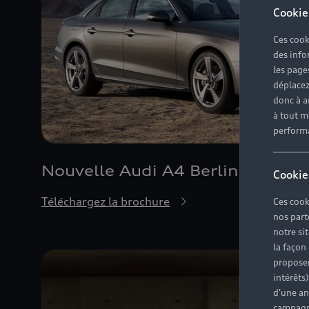
Cookie
Ces cook
des info
les page
déplacez 
donc à a
à tout m
perform
Nouvelle Audi A4 Berline boite
Cookie
Téléchargez la brochure
Ces cook
nos part
notre si
la façon
proposer
intérêts
d'une an
campagne