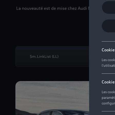
La nouveauté est de mise chez Audi Maroc.<br/>Un
Cookie
$m.LinkList (LL)
Les cook
l'utilisa
Cookie
Les cook
paramètr
configura