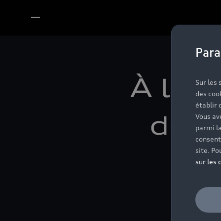
Para
À l'o
Sur les
des coo
établir 
de R
Vous ave
parmi l
consent
site. Po
g
sur les 
r