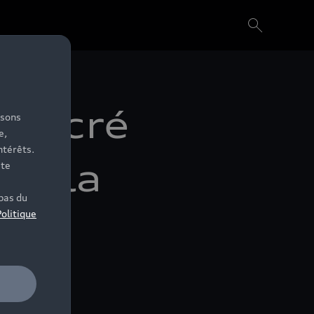
 sacré
isons
e,
ntérêts.
de la
ite
bas du
Politique
té
/>