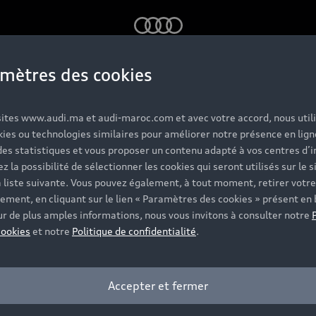
Audi
mètres des cookies
ccasion du mois
 sites www.audi.ma et audi-maroc.com et avec votre accord, nous util
kies ou technologies similaires pour améliorer notre présence en lign
des statistiques et vous proposer un contenu adapté à vos centres d’i
amadan, 90% 
z la possibilité de sélectionner les cookies qui seront utilisés sur le s
a liste suivante. Vous pouvez également, à tout moment, retirer votre
ement, en cliquant sur le lien « Paramètres des cookies » présent en 
ur de plus amples informations, nous vous invitons à consulter notre
amme Audi a é
cookies
et notre
Politique de confidentialité
.
enouvelée.<br
Accepter et fermer