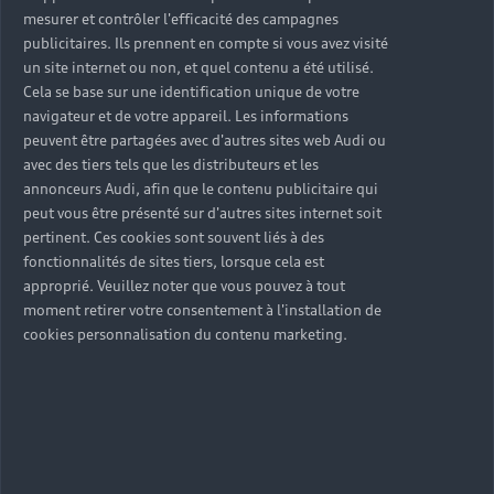
mesurer et contrôler l'efficacité des campagnes
publicitaires. Ils prennent en compte si vous avez visité
un site internet ou non, et quel contenu a été utilisé.
Cela se base sur une identification unique de votre
navigateur et de votre appareil. Les informations
Audi A7
peuvent être partagées avec d'autres sites web Audi ou
La sportivité d’un coupé, la fonctionnalité d’un
avec des tiers tels que les distributeurs et les
annonceurs Audi, afin que le contenu publicitaire qui
break, le confort d’une berline : l’Audi A7
peut vous être présenté sur d'autres sites internet soit
Sportback est la synthèse parfaite.
pertinent. Ces cookies sont souvent liés à des
fonctionnalités de sites tiers, lorsque cela est
approprié. Veuillez noter que vous pouvez à tout
moment retirer votre consentement à l'installation de
cookies personnalisation du contenu marketing.
A partir de 60 970 €*
En savoir plus