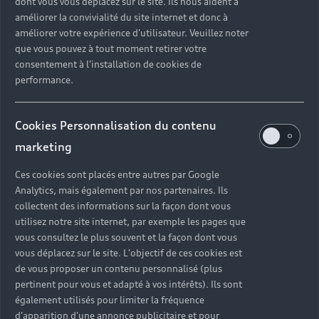
dont vous vous déplacez sur le site. Ils nous aident à
améliorer la convivialité du site internet et donc à
améliorer votre expérience d'utilisateur. Veuillez noter
Audi A6
que vous pouvez à tout moment retirer votre
consentement à l'installation de cookies de
Figure de proue des routières haut de gamme,
performance.
l’Audi A6 se fait légère, spacieuse et ultra
confortable. Disponible en version Berline, Avant
ou allroad quattro.
Cookies Personnalisation du contenu
marketing
A partir de 41 460 €*
Ces cookies sont placés entre autres par Google
En savoir plus
Analytics, mais également par nos partenaires. Ils
collectent des informations sur la façon dont vous
utilisez notre site internet, par exemple les pages que
vous consultez le plus souvent et la façon dont vous
vous déplacez sur le site. L'objectif de ces cookies est
de vous proposer un contenu personnalisé (plus
pertinent pour vous et adapté à vos intérêts). Ils sont
également utilisés pour limiter la fréquence
d'apparition d'une annonce publicitaire et pour