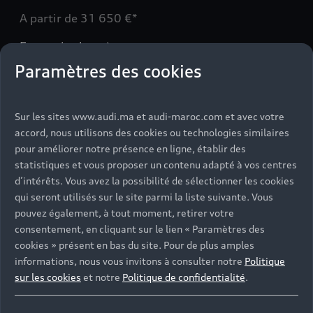
A partir de 31 650 €*
En savoir plus
Paramètres des cookies
Sur les sites www.audi.ma et audi-maroc.com et avec votre
accord, nous utilisons des cookies ou technologies similaires
pour améliorer notre présence en ligne, établir des
statistiques et vous proposer un contenu adapté à vos centres
d’intérêts. Vous avez la possibilité de sélectionner les cookies
qui seront utilisés sur le site parmi la liste suivante. Vous
pouvez également, à tout moment, retirer votre
consentement, en cliquant sur le lien « Paramètres des
cookies » présent en bas du site. Pour de plus amples
informations, nous vous invitons à consulter notre
Politique
Audi A5
sur les cookies
et notre
Politique de confidentialité
.
Avec son design sculptural signé Walter de Silva,