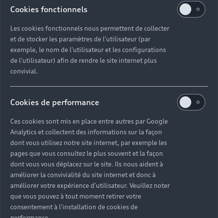
Politique des cookies
Paramètres des cookies
Tutoriels technologiques
Cookies fonctionnels
Label pneumatique UE
Les cookies fonctionnels nous permettent de collecter
et de stocker les paramètres de l'utilisateur (par
La consommation de carburant et les données
exemple, le nom de l'utilisateur et les configurations
d'émission spécifiées ont été déterminées
de l'utilisateur) afin de rendre le site internet plus
conformément aux procédures de mesure prescrites par
convivial.
la loi. Depuis le 1er septembre 2017, certains véhicules
neufs sont déjà en cours de réception selon la
Cookies de performance
procédure d'essai mondiale harmonisée pour les
véhicules légers (WLTP), une procédure d'essai plus
Ces cookies sont mis en place entre autres par Google
réaliste pour mesurer la consommation de carburant et
Analytics et collectent des informations sur la façon
les émissions de CO2. À partir du 1er septembre 2018,
dont vous utilisez notre site internet, par exemple les
le nouveau cycle de conduite européen (NEDC) sera
pages que vous consultez le plus souvent et la façon
remplacé par le WLTP par étapes. En raison des
dont vous vous déplacez sur le site. Ils nous aident à
améliorer la convivialité du site internet et donc à
conditions d'essai plus réalistes, la consommation de
améliorer votre expérience d'utilisateur. Veuillez noter
carburant et les émissions de CO2 mesurées selon le
que vous pouvez à tout moment retirer votre
WLTP seront, dans de nombreux cas, supérieures à
consentement à l'installation de cookies de
celles mesurées selon le NEDC. Par conséquent,
performance.