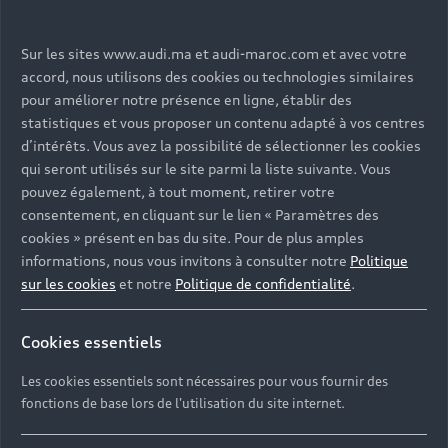
Modèles
Sur les sites www.audi.ma et audi-maroc.com et avec votre
accord, nous utilisons des cookies ou technologies similaires
pour améliorer notre présence en ligne, établir des
Services
statistiques et vous proposer un contenu adapté à vos centres
Tous les modèles
d’intérêts. Vous avez la possibilité de sélectionner les cookies
Audi Expérience
qui seront utilisés sur le site parmi la liste suivante. Vous
Service après-vente
Électromobilité
pouvez également, à tout moment, retirer votre
Garantie
consentement, en cliquant sur le lien « Paramètres des
Contact
cookies » présent en bas du site. Pour de plus amples
Campagne de rappel Airbag Takata
Driven by Technology
informations, nous vous invitons à consulter notre
Politique
sur les cookies
et notre
Politique de confidentialité
.
TCO : La valeur d'une voiture ne se résume pas à son
Driven by Golf
Nous Contacter
prix
Driven by Art
Cookies essentiels
Réseau Audi
Audi Sport
Les cookies essentiels sont nécessaires pour vous fournir des
© 2023 AUDI AG. All Rights Reserved.
Contact: 05 20 00 62 00
fonctions de base lors de l'utilisation du site internet.
Audi quattro
Mentions légales
Politique de confidentialité
E-mail : relationclient@audi.ma