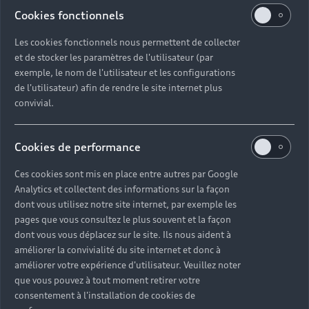
Politique des cookies
Paramètres des cookies
Tutoriels technologiques
Cookies fonctionnels
Label pneumatique UE
Les cookies fonctionnels nous permettent de collecter
et de stocker les paramètres de l'utilisateur (par
exemple, le nom de l'utilisateur et les configurations
La consommation de carburant et les données
de l'utilisateur) afin de rendre le site internet plus
d'émission spécifiées ont été déterminées
convivial.
conformément aux procédures de mesure prescrites par
la loi. Depuis le 1er septembre 2017, certains véhicules
neufs sont déjà en cours de réception selon la
Cookies de performance
procédure d'essai mondiale harmonisée pour les
Ces cookies sont mis en place entre autres par Google
véhicules légers (WLTP), une procédure d'essai plus
Analytics et collectent des informations sur la façon
réaliste pour mesurer la consommation de carburant et
dont vous utilisez notre site internet, par exemple les
les émissions de CO2. À partir du 1er septembre 2018,
pages que vous consultez le plus souvent et la façon
le nouveau cycle de conduite européen (NEDC) sera
dont vous vous déplacez sur le site. Ils nous aident à
remplacé par le WLTP par étapes. En raison des
améliorer la convivialité du site internet et donc à
conditions d'essai plus réalistes, la consommation de
améliorer votre expérience d'utilisateur. Veuillez noter
carburant et les émissions de CO2 mesurées selon le
que vous pouvez à tout moment retirer votre
WLTP seront, dans de nombreux cas, supérieures à
consentement à l'installation de cookies de
celles mesurées selon le NEDC. Par conséquent,