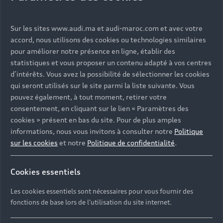
Back to top
Sur les sites www.audi.ma et audi-maroc.com et avec votre
Modèles
accord, nous utilisons des cookies ou technologies similaires
pour améliorer notre présence en ligne, établir des
Services
statistiques et vous proposer un contenu adapté à vos centres
d’intérêts. Vous avez la possibilité de sélectionner les cookies
Tous les modèles
qui seront utilisés sur le site parmi la liste suivante. Vous
Audi Expérience
Service après-vente
Électromobilité
pouvez également, à tout moment, retirer votre
consentement, en cliquant sur le lien « Paramètres des
Garantie
Contact
cookies » présent en bas du site. Pour de plus amples
informations, nous vous invitons à consulter notre
Politique
Campagne de rappel Airbag Takata
Driven by Technology
sur les cookies
et notre
Politique de confidentialité
.
TCO : La valeur d'une voiture ne se résume pas à son
Driven by Golf
Nous Contacter
prix
Cookies essentiels
Driven by Art
Réseau Audi
Les cookies essentiels sont nécessaires pour vous fournir des
Audi Sport
© 2023 AUDI AG. All Rights Reserved.
Contact: 05 20 00 62 00
fonctions de base lors de l'utilisation du site internet.
Audi quattro
Mentions légales
Politique de confidentialité
E-mail : relationclient@audi.ma