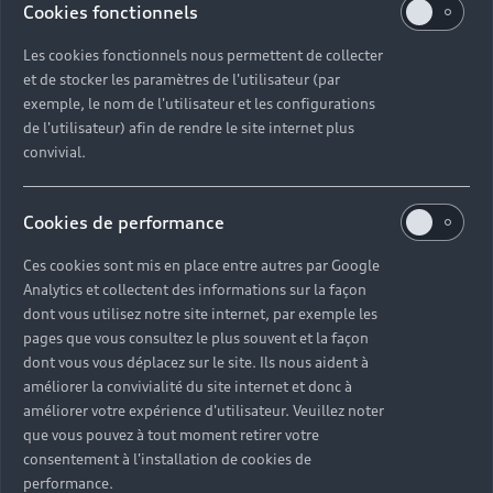
Cookies fonctionnels
Les cookies fonctionnels nous permettent de collecter
La consommation de carburant et les données
et de stocker les paramètres de l'utilisateur (par
d'émission spécifiées ont été déterminées
exemple, le nom de l'utilisateur et les configurations
conformément aux procédures de mesure prescrites par
de l'utilisateur) afin de rendre le site internet plus
la loi. Depuis le 1er septembre 2017, certains véhicules
convivial.
neufs sont déjà en cours de réception selon la
procédure d'essai mondiale harmonisée pour les
Cookies de performance
véhicules légers (WLTP), une procédure d'essai plus
réaliste pour mesurer la consommation de carburant et
Ces cookies sont mis en place entre autres par Google
les émissions de CO2. À partir du 1er septembre 2018,
Analytics et collectent des informations sur la façon
le nouveau cycle de conduite européen (NEDC) sera
dont vous utilisez notre site internet, par exemple les
remplacé par le WLTP par étapes. En raison des
pages que vous consultez le plus souvent et la façon
conditions d'essai plus réalistes, la consommation de
dont vous vous déplacez sur le site. Ils nous aident à
carburant et les émissions de CO2 mesurées selon le
améliorer la convivialité du site internet et donc à
WLTP seront, dans de nombreux cas, supérieures à
améliorer votre expérience d'utilisateur. Veuillez noter
que vous pouvez à tout moment retirer votre
celles mesurées selon le NEDC. Par conséquent,
consentement à l'installation de cookies de
l'utilisation des valeurs d'émission de CO2 mesurées
performance.
selon WLTP pour la taxation des véhicules à partir du