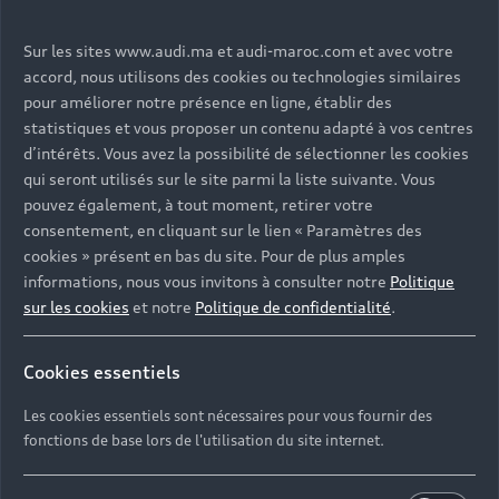
Modèles
Sur les sites www.audi.ma et audi-maroc.com et avec votre
accord, nous utilisons des cookies ou technologies similaires
Services
pour améliorer notre présence en ligne, établir des
Tous les modèles
statistiques et vous proposer un contenu adapté à vos centres
Audi Expérience
d’intérêts. Vous avez la possibilité de sélectionner les cookies
Service après-vente
Électromobilité
qui seront utilisés sur le site parmi la liste suivante. Vous
Garantie
pouvez également, à tout moment, retirer votre
Contact
consentement, en cliquant sur le lien « Paramètres des
Campagne de rappel Airbag Takata
Driven by Technology
cookies » présent en bas du site. Pour de plus amples
informations, nous vous invitons à consulter notre
Politique
TCO : La valeur d'une voiture ne se résume pas à son
Driven by Golf
sur les cookies
et notre
Politique de confidentialité
.
Nous Contacter
prix
Driven by Art
Réseau Audi
Cookies essentiels
Audi Sport
© 2023 AUDI AG. All Rights Reserved.
Contact: 05 20 00 62 00
Les cookies essentiels sont nécessaires pour vous fournir des
Audi quattro
Mentions légales
Politique de confidentialité
fonctions de base lors de l'utilisation du site internet.
E-mail : relationclient@audi.ma
Politique des cookies
Paramètres des cookies
Tutoriels technologiques
Label pneumatique UE