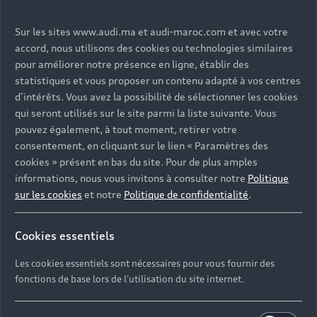
Modèles
Sur les sites www.audi.ma et audi-maroc.com et avec votre
accord, nous utilisons des cookies ou technologies similaires
Services
pour améliorer notre présence en ligne, établir des
Tous les modèles
statistiques et vous proposer un contenu adapté à vos centres
Audi Expérience
Service après-vente
d’intérêts. Vous avez la possibilité de sélectionner les cookies
Électromobilité
qui seront utilisés sur le site parmi la liste suivante. Vous
Garantie
Contact
pouvez également, à tout moment, retirer votre
consentement, en cliquant sur le lien « Paramètres des
Campagne de rappel Airbag Takata
Driven by Technology
cookies » présent en bas du site. Pour de plus amples
informations, nous vous invitons à consulter notre
Politique
TCO : La valeur d'une voiture ne se résume pas à son
Driven by Golf
Nous Contacter
sur les cookies
et notre
Politique de confidentialité
.
prix
Driven by Art
Réseau Audi
Cookies essentiels
Audi Sport
© 2023 AUDI AG. All Rights Reserved.
Contact: 05 20 00 62 00
Les cookies essentiels sont nécessaires pour vous fournir des
Audi quattro
Mentions légales
Politique de confidentialité
E-mail : relationclient@audi.ma
fonctions de base lors de l'utilisation du site internet.
Politique des cookies
Paramètres des cookies
Tutoriels technologiques
Label pneumatique UE