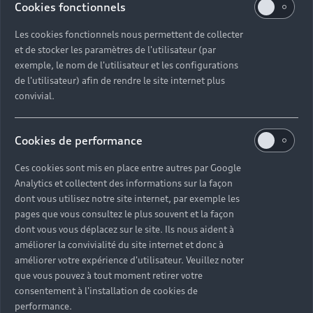
Cookies fonctionnels
Les cookies fonctionnels nous permettent de collecter
La consommation de carburant et les données
et de stocker les paramètres de l'utilisateur (par
d'émission spécifiées ont été déterminées
exemple, le nom de l'utilisateur et les configurations
conformément aux procédures de mesure prescrites par
de l'utilisateur) afin de rendre le site internet plus
la loi. Depuis le 1er septembre 2017, certains véhicules
convivial.
neufs sont déjà en cours de réception selon la
procédure d'essai mondiale harmonisée pour les
Cookies de performance
véhicules légers (WLTP), une procédure d'essai plus
réaliste pour mesurer la consommation de carburant et
Ces cookies sont mis en place entre autres par Google
les émissions de CO2. À partir du 1er septembre 2018,
Analytics et collectent des informations sur la façon
le nouveau cycle de conduite européen (NEDC) sera
dont vous utilisez notre site internet, par exemple les
remplacé par le WLTP par étapes. En raison des
pages que vous consultez le plus souvent et la façon
conditions d'essai plus réalistes, la consommation de
dont vous vous déplacez sur le site. Ils nous aident à
carburant et les émissions de CO2 mesurées selon le
améliorer la convivialité du site internet et donc à
WLTP seront, dans de nombreux cas, supérieures à
améliorer votre expérience d'utilisateur. Veuillez noter
celles mesurées selon le NEDC. Par conséquent,
que vous pouvez à tout moment retirer votre
l'utilisation des valeurs d'émission de CO2 mesurées
consentement à l'installation de cookies de
performance.
selon WLTP pour la taxation des véhicules à partir du