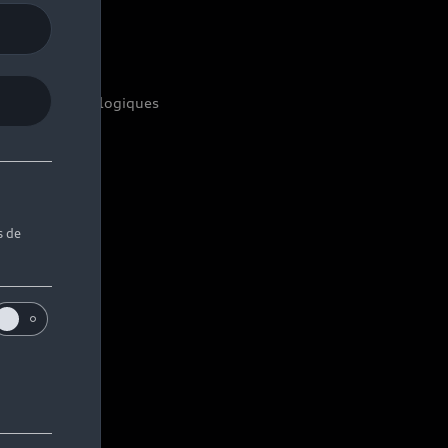
udi Sport
udi quattro
toriels technologiques
s de