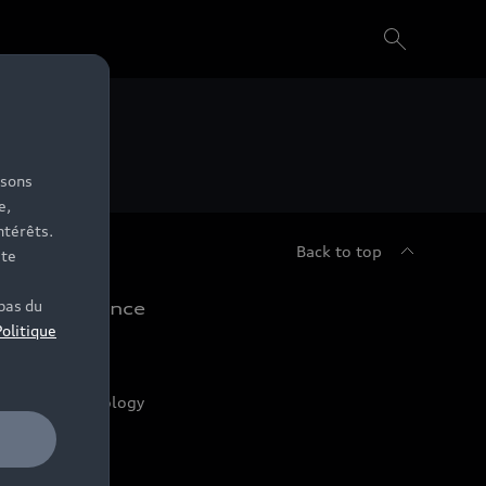
isons
e,
ntérêts.
Back to top
ite
bas du
udi Expérience
Politique
riven by Technology
iven by Golf
iven by Art