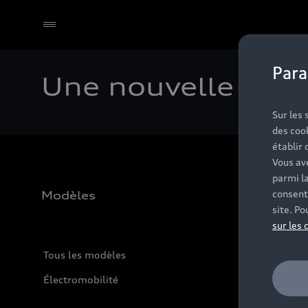
Para
Une nouvelle succ
Sur les
des coo
établir 
Vous ave
parmi l
consent
Modèles
site. Po
sur les 
Tous les modèles
Électromobilité