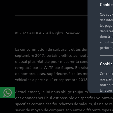
Cookie
Ces cook
des info
les page
déplacez 
Mentions lé
© 2023 AUDI AG. All Rights Reserved.
donc à a
à tout m
perform
La consommation de carburant et les données d'émissio
septembre 2017, certains véhicules neufs sont déjà en 
d'essai plus réaliste pour mesurer la consommation de 
Cookie
remplacé par le WLTP par étapes. En raison des conditi
de nombreux cas, supérieures à celles mesurées selon l
Ces cook
nos part
véhicules à partir du 1er septembre 2018 peut égaleme
notre si
la façon
Actuellement, la loi nous oblige toujours à indiquer les
proposer
des données WLTP. Il est possible de spécifier volontair
intérêts
spécifiés comme des fourchettes de valeurs, ils ne se réf
d'une an
servir de moyen de comparaison entre différents types 
campagne