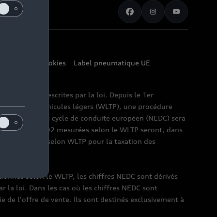
amètres des cookies
Label pneumatique UE
 mesure prescrites par la loi. Depuis le 1er
ée pour les véhicules légers (WLTP), une procédure
018, le nouveau cycle de conduite européen (NEDC) sera
 émissions de CO2 mesurées selon le WLTP seront, dans
 CO2 mesurées selon WLTP pour la taxation des
ptionnés selon le WLTP, les chiffres NEDC sont dérivés
r la loi. Dans les cas où les chiffres NEDC sont
ie de l'offre de vente. Ils sont destinés exclusivement à