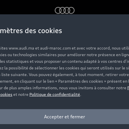
Audi
mètres des cookies
ess story
 sites www.audi.ma et audi-maroc.com et avec votre accord, nous util
kies ou technologies similaires pour améliorer notre présence en lign
des statistiques et vous proposer un contenu adapté à vos centres d’i
z la possibilité de sélectionner les cookies qui seront utilisés sur le s
a liste suivante. Vous pouvez également, à tout moment, retirer votre
ement, en cliquant sur le lien « Paramètres des cookies » présent en 
Services
A
ur de plus amples informations, nous vous invitons à consulter notre
cookies
et notre
Politique de confidentialité
.
Service après-vente
Garantie
D
Accepter et fermer
Campagne de rappel Airbag Takata
Dr
TCO : La valeur d'une voiture ne se résume pas à son
Dr