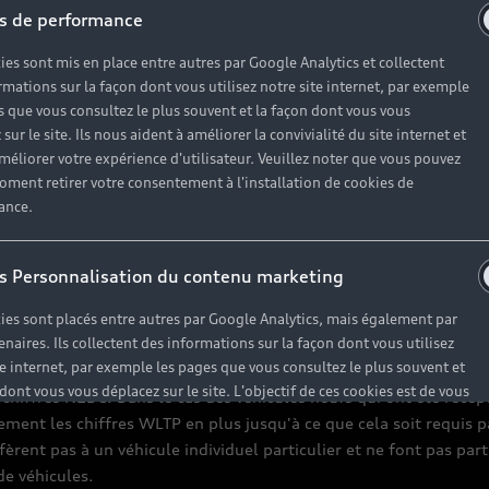
s de performance
ies sont mis en place entre autres par Google Analytics et collectent
rmations sur la façon dont vous utilisez notre site internet, par exemple
s que vous consultez le plus souvent et la façon dont vous vous
sur le site. Ils nous aident à améliorer la convivialité du site internet et
gales
Politique de confidentialité
Politique des cookies
Par
méliorer votre expérience d'utilisateur. Veuillez noter que vous pouvez
oment retirer votre consentement à l'installation de cookies de
ance.
n spécifiées ont été déterminées conformément aux procédures de
cours de réception selon la procédure d'essai mondiale harmonis
carburant et les émissions de CO2. À partir du 1er septembre 2
s Personnalisation du contenu marketing
ons d'essai plus réalistes, la consommation de carburant et les
e NEDC. Par conséquent, l'utilisation des valeurs d'émission de
ies sont placés entre autres par Google Analytics, mais également par
enaires. Ils collectent des informations sur la façon dont vous utilisez
nt entraîner des changements à cet égard.
te internet, par exemple les pages que vous consultez le plus souvent et
 dont vous vous déplacez sur le site. L'objectif de ces cookies est de vous
 chiffres NEDC. Dans le cas des véhicules neufs qui ont été réce
 un contenu personnalisé (plus pertinent pour vous et adapté à vos
ement les chiffres WLTP en plus jusqu'à ce que cela soit requis pa
). Ils sont également utilisés pour limiter la fréquence d'apparition
èrent pas à un véhicule individuel particulier et ne font pas part
nonce publicitaire et pour mesurer et contrôler l'efficacité des
de véhicules.
s publicitaires. Ils prennent en compte si vous avez visité un site