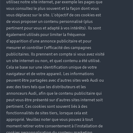
utilisez notre site internet, par exemple les pages que
vous consultez le plus souvent et la façon dont vous
Garantie
Contact
vous déplacez sur le site. L'objectif de ces cookies est
Campagne de rappel Airbag Takata
de vous proposer un contenu personnalisé (plus
Driven by Technology
pertinent pour vous et adapté à vos intérêts). Ils sont
TCO : La valeur d'une voiture ne se résume pas à son
Driven by Golf
également utilisés pour limiter la fréquence
Nous Contacter
prix
d'apparition d'une annonce publicitaire et pour
Driven by Art
mesurer et contrôler l'efficacité des campagnes
Réseau Audi
publicitaires. Ils prennent en compte si vous avez visité
Audi Sport
© 2023 AUDI AG. All Rights Reserved.
un site internet ou non, et quel contenu a été utilisé.
Contact: 05 20 00 62 00
Cela se base sur une identification unique de votre
Audi quattro
Mentions légales
Politique de confidentialité
navigateur et de votre appareil. Les informations
E-mail : relationclient@audi.ma
Politique des cookies
Paramètres des cookies
peuvent être partagées avec d'autres sites web Audi ou
Tutoriels technologiques
avec des tiers tels que les distributeurs et les
Label pneumatique UE
annonceurs Audi, afin que le contenu publicitaire qui
peut vous être présenté sur d'autres sites internet soit
pertinent. Ces cookies sont souvent liés à des
La consommation de carburant et les données
fonctionnalités de sites tiers, lorsque cela est
d'émission spécifiées ont été déterminées
approprié. Veuillez noter que vous pouvez à tout
conformément aux procédures de mesure prescrites par
moment retirer votre consentement à l'installation de
la loi. Depuis le 1er septembre 2017, certains véhicules
cookies personnalisation du contenu marketing.