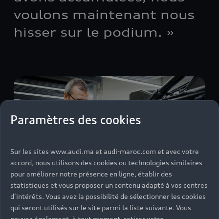
voulons maintenant nous
hisser sur le podium. »
Paramètres des cookies
Sur les sites www.audi.ma et audi-maroc.com et avec votre
accord, nous utilisons des cookies ou technologies similaires
pour améliorer notre présence en ligne, établir des
statistiques et vous proposer un contenu adapté à vos centres
d’intérêts. Vous avez la possibilité de sélectionner les cookies
Arnau Niubó Bosch est responsable de l'Audi RS Q
qui seront utilisés sur le site parmi la liste suivante. Vous
e-tron¹ pendant les missions. Il était sur place
pouvez également, à tout moment, retirer votre