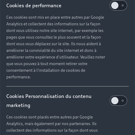
Cookies de performance
Benedikt Brunninger était déjà présent lors du
Ces cookies sont mis en place entre autres par Google
développement de la première Audi RS Q e-tron¹
Analytics et collectent des informations sur la façon
et a également été responsable de sa deuxième
dont vous utilisez notre site internet, par exemple les
génération en tant que chef de projet technique.
pages que vous consultez le plus souvent et la façon
dont vous vous déplacez sur le site. Ils nous aident à
¹Ce véhicule est le véhicule de course conçu pour
améliorer la convivialité du site internet et donc à
le rallye Dakar. Il n'est pas proposé à l'achat.
améliorer votre expérience d'utilisateur. Veuillez noter
que vous pouvez à tout moment retirer votre
consentement à l'installation de cookies de
performance.
Back to top
Modèles
Cookies Personnalisation du contenu
marketing
Services
Ces cookies sont placés entre autres par Google
Tous les modèles
Analytics, mais également par nos partenaires. Ils
Audi Expérience
collectent des informations sur la façon dont vous
Service après-vente
Électromobilité