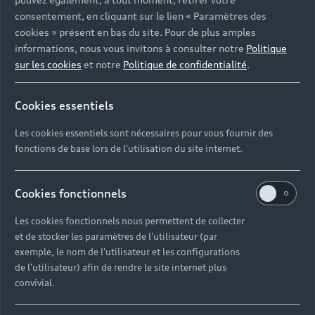
lors du rallye Dakar 2022 et accompagnera
consentement, en cliquant sur le lien « Paramètres des
également la prochaine mission. AVIS DE NON-
cookies » présent en bas du site. Pour de plus amples
RESPONSABILITÉ : ¹Ce véhicule est le véhicule de
informations, nous vous invitons à consulter notre
Politique
course conçu pour le rallye Dakar. Il n'est pas
sur les cookies
et notre
Politique de confidentialité
.
proposé à l'achat.
Cookies essentiels
¹Ce véhicule est le véhicule de course conçu pour
le rallye Dakar. Il n'est pas proposé à l'achat.
Les cookies essentiels sont nécessaires pour vous fournir des
fonctions de base lors de l'utilisation du site internet.
Cookies fonctionnels
Les cookies fonctionnels nous permettent de collecter
et de stocker les paramètres de l'utilisateur (par
exemple, le nom de l'utilisateur et les configurations
de l'utilisateur) afin de rendre le site internet plus
convivial.